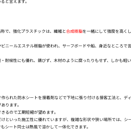
いると言えます。
略称で、強化プラスチックは、繊維と
合成樹脂
を一緒にして強度を高く
やビニールエステル樹脂が使われ、サーフボードや船、身近なところで
。
酸・耐候性にも優れ、錆びず、木材のように腐ったりもせず、しかも軽
で作られた防水シートを接着剤などで下地に張り付ける接客工法と、デ
があります。
できるので工期短縮が望めます。
だけといった施工性に優れていますが、複雑な形状や狭い場所では、シ
でもシート同士は熱風で溶かして一体化できます。