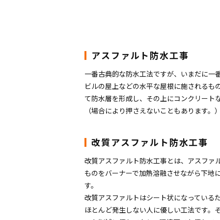
アスファルト防水工事
一番古典的な防水工法ですが、いまだに一
ビルの屋上などの水平な屋根に施されるも
て防水層を形成し、その上にコンクリート
（場合により押さえないこともあります。
改質アスファルト防水工事
改質アスファルト防水工事とは、アスファ
ものをバーナーで加熱溶融させながら下地
す。
改質アスファルトはシート状になっている
ほとんど発生しない人に優しい工法です。