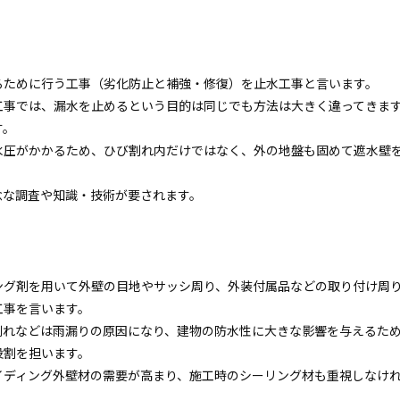
るために行う工事（劣化防止と補強・修復）を止水工事と言います。
工事では、漏水を止めるという目的は同じでも方法は大きく違ってきま
す。
水圧がかかるため、ひび割れ内だけではなく、外の地盤も固めて遮水壁
念な調査や知識・技術が要されます。
ング剤を用いて外壁の目地やサッシ周り、外装付属品などの取り付け周
工事を言います。
剥れなどは雨漏りの原因になり、建物の防水性に大きな影響を与えるた
役割を担います。
イディング外壁材の需要が高まり、施工時のシーリング材も重視しなけ