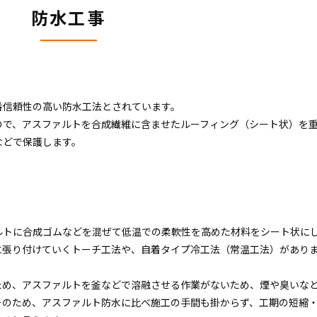
防水工事
番信頼性の高い防水工法とされています。
ので、アスファルトを合成繊維に含ませたルーフィング（シート状）を
などで保護します。
）
ルトに合成ゴムなどを混ぜて低温での柔軟性を高めた材料をシート状に
に張り付けていくトーチ工法や、自着タイプ冷工法（常温工法）があり
ため、アスファルトを釜などで溶融させる作業がないため、煙や臭いな
そのため、アスファルト防水に比べ施工の手間も掛からず、工期の短縮