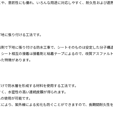
とや、意匠性にも優れ、いろんな用途に対応しやすく、耐久性および遮
下地に張り付ける工法です。
。
着剤で下地に張り付ける防水工事で、シートそのものは安定した分子構
、シート相互の接着は接着剤と粘着テープによるので、改質アスファル
った特徴があります。
だけで防水層を形成する材料を使用する工法です。
すく、水密性の高い連続皮膜が得られます。
への使用が可能です。
とにより、紫外線による劣化も防ぐことができますので、長期間耐久性