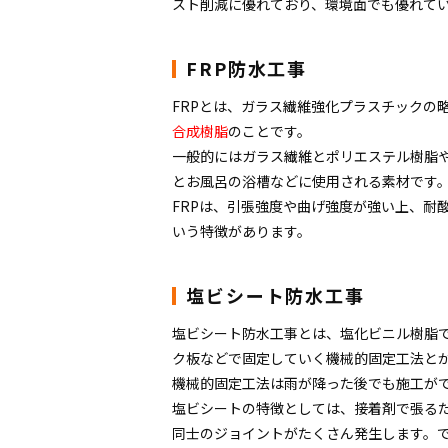
スト削減に優れており、環境面でも優れて
FRP防水工事
FRPとは、ガラス繊維強化プラスチックの
合成樹脂
のことです。
一般的にはガラス繊維とポリエステル樹脂
とお風呂の浴槽などに使用される素材です
FRPは、引張強度や曲げ強度が強い上、耐
いう特徴があります。
塩ビシート防水工事
塩ビシート防水工事とは、塩化ビニル樹脂
ク板などで固定していく機械的固定工法と
機械的固定工法は雨が降った後でも施工が
塩ビシートの特徴としては、接着剤で張る
同士のジョイントがたくさん発生します。